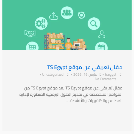
مقال تعريفي عن موقع TS Egypt
tsegypt
•
مارس 16, 2026
•
Uncategorized
•
No Comments
مقال تعريفي عن موقع TS Egypt يعد موقع TS Egypt من
المواقع المتخصصة في تقديم الحلول البرمجية المتطورة لإدارة
المطاعم والكافيهات والأنشطة …