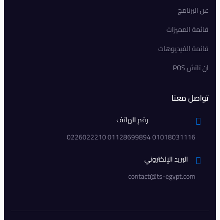
عن البرنامج
قائمة المميزات
قائمة الفيديوهات
ان تاتش POS
تواصل معنا
رقم الهاتف
01018031116 01128699894 0226022210
البريد الإلكتروني
contact@ts-egypt.com