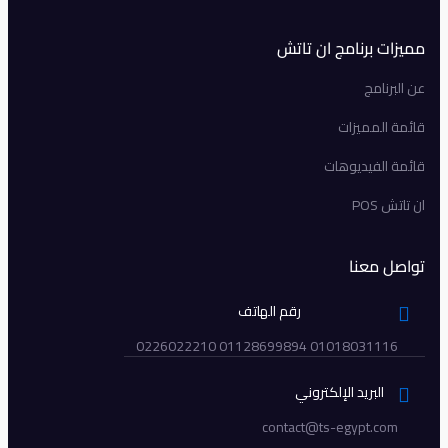
مميزات برنامج ان تاتش
عن البرنامج
قائمة المميزات
قائمة الفيديوهات
ان تاتش POS
تواصل معنا
رقم الهاتف
01018031116 01128699894 0226022210
البريد الإلكتروني
contact@ts-egypt.com