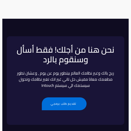
نحن هنا من أجلك! فقط أسأل
وسنقوم بالرد
ريح بالك وغير نظامك العالم بيتطور يوم عن يوم , وعشان تطور
مطعمك معانا مفيش حل تاني غير انك تغير نظامك وتحول
سيستمك الي سيستم Intouch
تقديم طلب برمجي