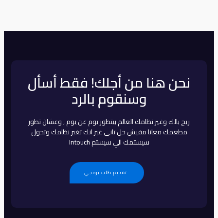
نحن هنا من أجلك! فقط أسأل
وسنقوم بالرد
ريح بالك وغير نظامك العالم بيتطور يوم عن يوم , وعشان تطور
مطعمك معانا مفيش حل تاني غير انك تغير نظامك وتحول
سيستمك الي سيستم Intouch
تقديم طلب برمجي